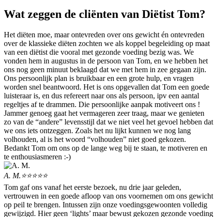
Wat zeggen de cliënten van Diëtist Tom?
Het diëten moe, maar ontevreden over ons gewicht én ontevreden
over de klassieke diëten zochten we als koppel begeleiding op maat
van een diëtist die vooral met gezonde voeding bezig was. We
vonden hem in augustus in de persoon van Tom, en we hebben het
ons nog geen minuut beklaagd dat we met hem in zee gegaan zijn.
Ons persoonlijk plan is bruikbaar en een grote hulp, en vragen
worden snel beantwoord. Het is ons opgevallen dat Tom een goede
luisteraar is, en dus refereert naar ons als persoon, ipv een aantal
regeltjes af te drammen. Die persoonlijke aanpak motiveert ons !
Jammer genoeg gaat het vermageren zeer traag, maar we genieten
zo van de “andere” levensstijl dat we niet veel het gevoel hebben dat
we ons iets ontzeggen. Zoals het nu lijkt kunnen we nog lang
volhouden, al is het woord “volhouden” niet goed gekozen.
Bedankt Tom om ons op de lange weg bij te staan, te motiveren en
te enthousiasmeren :-)
A. M.
⭐⭐⭐⭐⭐
Tom gaf ons vanaf het eerste bezoek, nu drie jaar geleden,
vertrouwen in een goede afloop van ons voornemen om ons gewicht
op peil te brengen. Intussen zijn onze voedingsgewoonten volledig
gewijzigd. Hier geen ‘lights’ maar bewust gekozen gezonde voeding