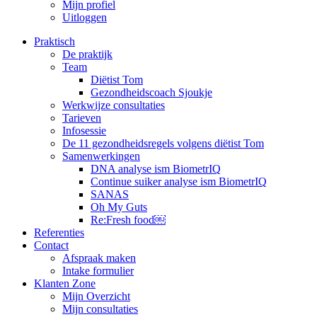
Mijn profiel
Uitloggen
Praktisch
De praktijk
Team
Diëtist Tom
Gezondheidscoach Sjoukje
Werkwijze consultaties
Tarieven
Infosessie
De 11 gezondheidsregels volgens diëtist Tom
Samenwerkingen
DNA analyse ism BiometrIQ
Continue suiker analyse ism BiometrIQ
SANAS
Oh My Guts
Re:Fresh food￼
Referenties
Contact
Afspraak maken
Intake formulier
Klanten Zone
Mijn Overzicht
Mijn consultaties