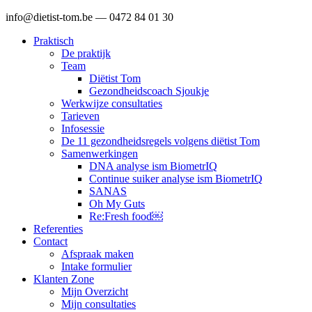
Ga
info@dietist-tom.be — 0472 84 01 30
naar
Praktisch
de
De praktijk
inhoud
Team
Diëtist Tom
Gezondheidscoach Sjoukje
Werkwijze consultaties
Tarieven
Infosessie
De 11 gezondheidsregels volgens diëtist Tom
Samenwerkingen
DNA analyse ism BiometrIQ
Continue suiker analyse ism BiometrIQ
SANAS
Oh My Guts
Re:Fresh food￼
Referenties
Contact
Afspraak maken
Intake formulier
Klanten Zone
Mijn Overzicht
Mijn consultaties